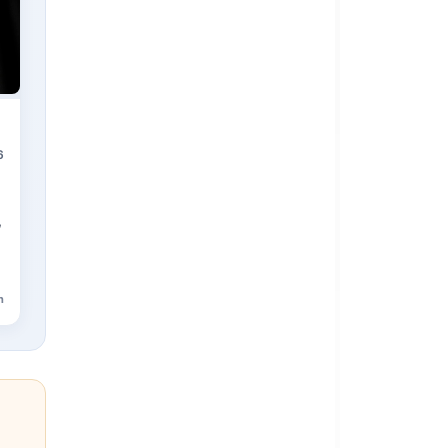
6
,
n