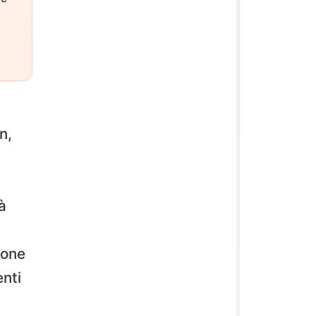
n,
à
ione
enti