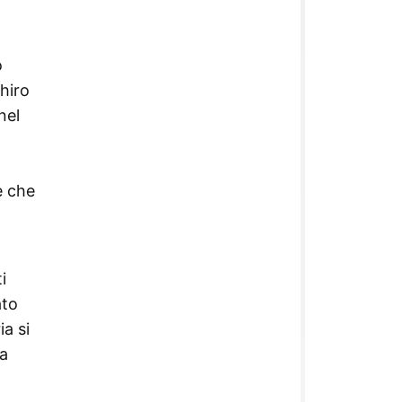
o
ihiro
nel
e che
i
ato
a si
na