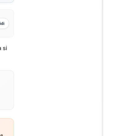
idi
 si
ne