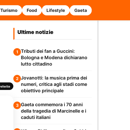
Turismo
Food
Lifestyle
Gaeta
Ultime notizie
Tributi dei fan a Guccini:
1
Bologna e Modena dichiarano
lutto cittadino
Jovanotti: la musica prima dei
2
numeri, critica agli stadi come
eferite
obiettivo principale
Gaeta commemora i 70 anni
3
della tragedia di Marcinelle e i
caduti italiani