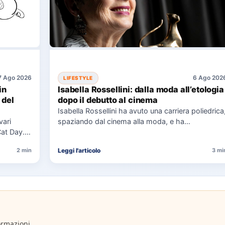
7 Ago 2026
6 Ago 202
LIFESTYLE
in
Isabella Rossellini: dalla moda all’etologia
 del
dopo il debutto al cinema
Isabella Rossellini ha avuto una carriera poliedrica
vari
spaziando dal cinema alla moda, e ha
Cat Day.
recentemente completato una laurea…
Leggi l'articolo
2 min
3 mi
ormazioni.