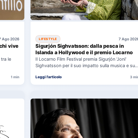
7 Ago 2026
7 Ago 202
LIFESTYLE
chi vive
Sigurjón Sighvatsson: dalla pesca in
Islanda a Hollywood e il premio Locarno
tra le
Il Locarno Film Festival premia Sigurjón 'Joni'
Sighvatsson per il suo impatto sulla musica e sul
cinema, condividendo…
Leggi l'articolo
1 min
3 mi