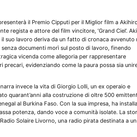
resenterà il Premio Cipputi per il Miglior film a Akihir
 regista e attore del film vincitore, ‘Grand Ciel’. Ak
 il suo lavoro deriva da un fatto di cronaca avvenuto 
e senza documenti morì sul posto di lavoro, finendo
sta tragica vicenda come allegoria per rappresentare
ratori precari, evidenziando come la paura possa sia unir
narra invece la vita di Giorgio Lolli, un ex operaio e
ato quarant’anni alla costruzione di oltre 500 emittent
Senegal al Burkina Faso. Con la sua impresa, ha install
bassa potenza, dando voce a comunità isolate. La stori
i Radio Solaire Livorno, una radio pirata destinata a u