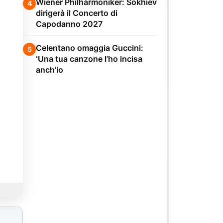
Wiener Philharmoniker: Sokhiev
4
dirigerà il Concerto di
Capodanno 2027
Celentano omaggia Guccini:
5
‘Una tua canzone l’ho incisa
anch’io