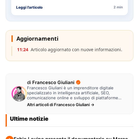
Rossini…
Leggi l'articolo
2 min
Aggiornamenti
11:24
Articolo aggiornato con nuove informazioni.
di
Francesco Giuliani
Francesco Giuliani è un imprenditore digitale
specializzato in intelligenza artificiale, SEO,
comunicazione online e sviluppo di piattaforme
web. Lavora alla creazione di…
Altri articoli di Francesco Giuliani →
Ultime notizie
Fabio Lovino presenta il documentario su Marco