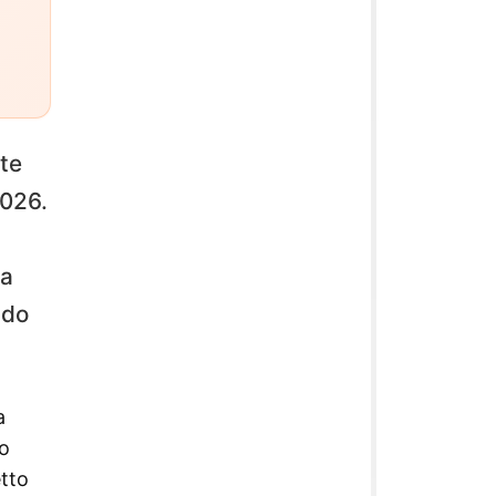
nte
2026.
na
ndo
a
to
etto