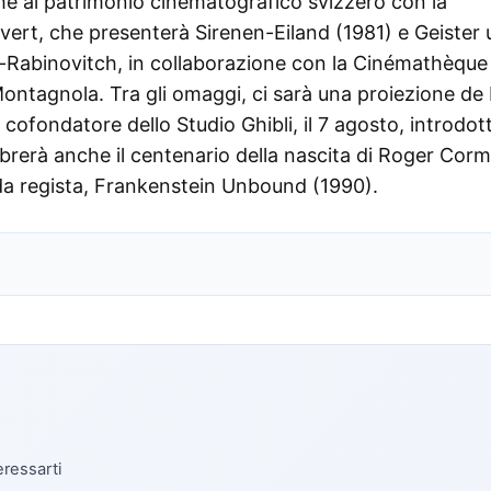
e al patrimonio cinematografico svizzero con la
ert, che presenterà Sirenen-Eiland (1981) e Geister
e-Rabinovitch, in collaborazione con la Cinémathèque
ontagnola. Tra gli omaggi, ci sarà una proiezione de
 cofondatore dello Studio Ghibli, il 7 agosto, introdot
lebrerà anche il centenario della nascita di Roger Cor
 da regista, Frankenstein Unbound (1990).
eressarti