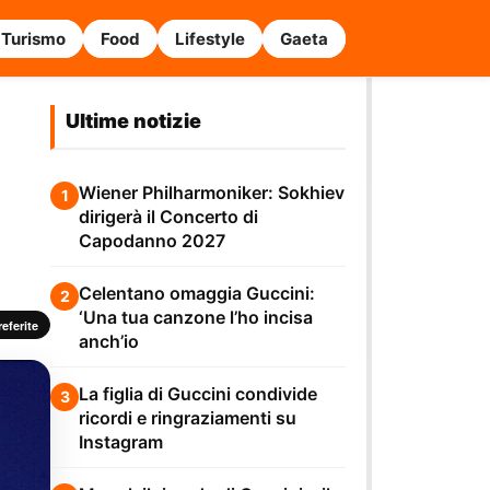
Turismo
Food
Lifestyle
Gaeta
Ultime notizie
Wiener Philharmoniker: Sokhiev
1
dirigerà il Concerto di
Capodanno 2027
Celentano omaggia Guccini:
2
‘Una tua canzone l’ho incisa
eferite
anch’io
La figlia di Guccini condivide
3
ricordi e ringraziamenti su
Instagram