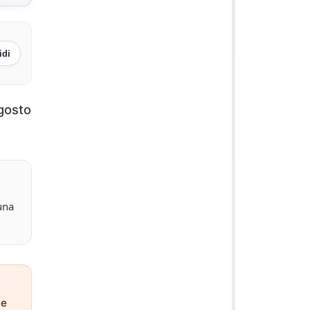
idi
agosto
una
ne