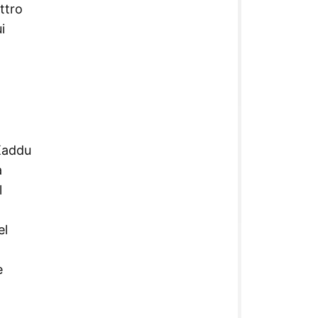
ttro
i
(Kaddu
a
l
el
e