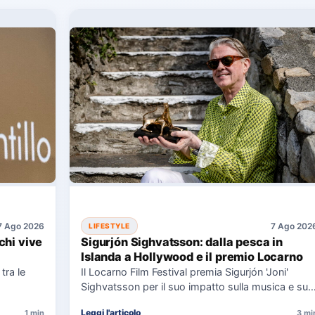
7 Ago 2026
7 Ago 202
LIFESTYLE
chi vive
Sigurjón Sighvatsson: dalla pesca in
Islanda a Hollywood e il premio Locarno
tra le
Il Locarno Film Festival premia Sigurjón 'Joni'
Sighvatsson per il suo impatto sulla musica e sul
cinema, condividendo…
Leggi l'articolo
1 min
3 mi