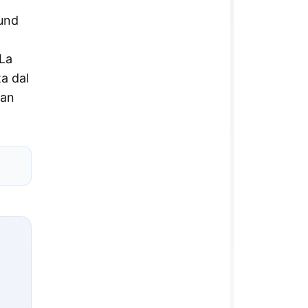
 und
 La
ta dal
man