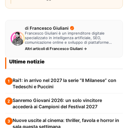
di
Francesco Giuliani
Francesco Giuliani è un imprenditore digitale
specializzato in intelligenza artificiale, SEO,
comunicazione online e sviluppo di piattaforme
web. Lavora alla creazione di…
Altri articoli di Francesco Giuliani →
Ultime notizie
Rai1: in arrivo nel 2027 la serie “Il Milanese” con
1
Tedeschi e Puccini
Sanremo Giovani 2026: un solo vincitore
2
accederà ai Campioni del Festival 2027
Nuove uscite al cinema: thriller, favola e horror in
3
sala questa settimana