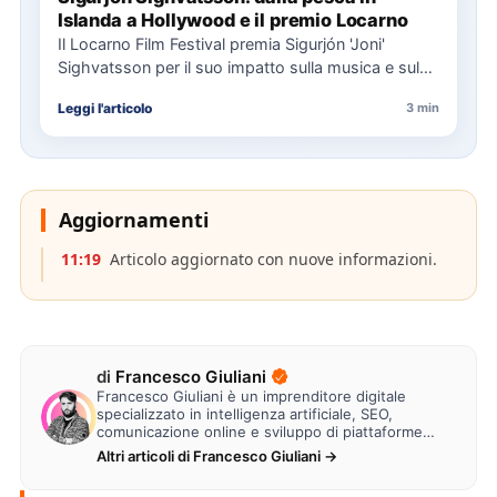
Islanda a Hollywood e il premio Locarno
Il Locarno Film Festival premia Sigurjón 'Joni'
Sighvatsson per il suo impatto sulla musica e sul
cinema, condividendo…
Leggi l'articolo
3 min
Aggiornamenti
11:19
Articolo aggiornato con nuove informazioni.
di
Francesco Giuliani
Francesco Giuliani è un imprenditore digitale
specializzato in intelligenza artificiale, SEO,
comunicazione online e sviluppo di piattaforme
web. Lavora alla creazione di…
Altri articoli di Francesco Giuliani →