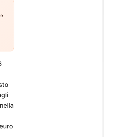
ne
8
sto
gli
nella
 euro