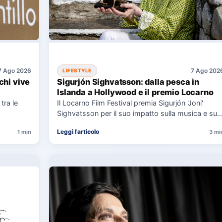
7 Ago 2026
7 Ago 202
LIFESTYLE
chi vive
Sigurjón Sighvatsson: dalla pesca in
Islanda a Hollywood e il premio Locarno
tra le
Il Locarno Film Festival premia Sigurjón 'Joni'
Sighvatsson per il suo impatto sulla musica e sul
cinema, condividendo…
Leggi l'articolo
1 min
3 mi