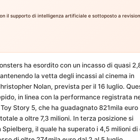
n il supporto di intelligenza artificiale e sottoposto a revisio
Monsters ha esordito con un incasso di quasi 2,
 mantenendo la vetta degli incassi al cinema in
Christopher Nolan, prevista per il 16 luglio. Que
iepido, in linea con la performance registrata ne
o Toy Story 5, che ha guadagnato 821mila euro 
otale a oltre 7,3 milioni. In terza posizione si
Spielberg, il quale ha superato i 4,5 milioni di
so di oltre 274mila euro dal 2 al 5 luglio.