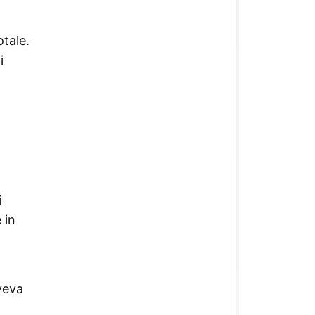
otale.
i
i
 in
veva