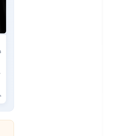
6
,
n