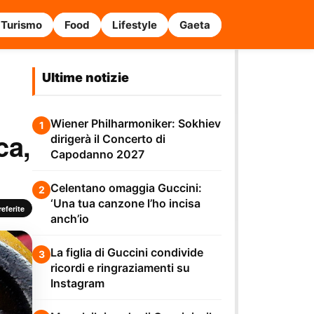
Turismo
Food
Lifestyle
Gaeta
Ultime notizie
Wiener Philharmoniker: Sokhiev
1
ca,
dirigerà il Concerto di
Capodanno 2027
Celentano omaggia Guccini:
2
‘Una tua canzone l’ho incisa
eferite
anch’io
La figlia di Guccini condivide
3
ricordi e ringraziamenti su
Instagram