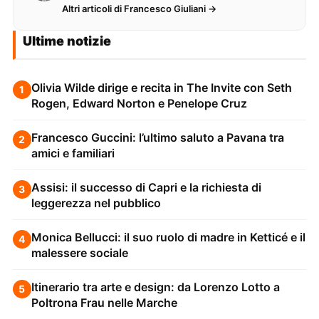
web. Lavora alla creazione di…
Altri articoli di Francesco Giuliani →
Ultime notizie
Olivia Wilde dirige e recita in The Invite con Seth
1
Rogen, Edward Norton e Penelope Cruz
Francesco Guccini: l’ultimo saluto a Pavana tra
2
amici e familiari
Assisi: il successo di Capri e la richiesta di
3
leggerezza nel pubblico
Monica Bellucci: il suo ruolo di madre in Ketticé e il
4
malessere sociale
Itinerario tra arte e design: da Lorenzo Lotto a
5
Poltrona Frau nelle Marche