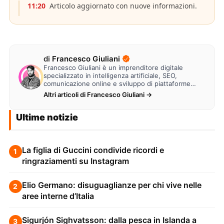
11:20
Articolo aggiornato con nuove informazioni.
di
Francesco Giuliani
Francesco Giuliani è un imprenditore digitale
specializzato in intelligenza artificiale, SEO,
comunicazione online e sviluppo di piattaforme
web. Lavora alla creazione di…
Altri articoli di Francesco Giuliani →
Ultime notizie
La figlia di Guccini condivide ricordi e
1
ringraziamenti su Instagram
Elio Germano: disuguaglianze per chi vive nelle
2
aree interne d’Italia
Sigurjón Sighvatsson: dalla pesca in Islanda a
3