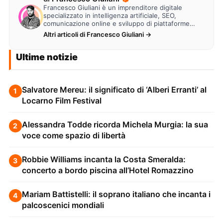
Francesco Giuliani è un imprenditore digitale
specializzato in intelligenza artificiale, SEO,
comunicazione online e sviluppo di piattaforme
web. Lavora alla creazione di…
Altri articoli di Francesco Giuliani →
Ultime notizie
Salvatore Mereu: il significato di ‘Alberi Erranti’ al
1
Locarno Film Festival
Alessandra Todde ricorda Michela Murgia: la sua
2
voce come spazio di libertà
Robbie Williams incanta la Costa Smeralda:
3
concerto a bordo piscina all’Hotel Romazzino
Mariam Battistelli: il soprano italiano che incanta i
4
palcoscenici mondiali