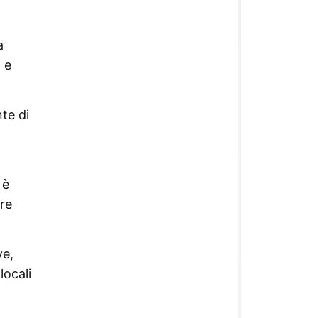
a
 e
te di
 è
tre
ve,
locali