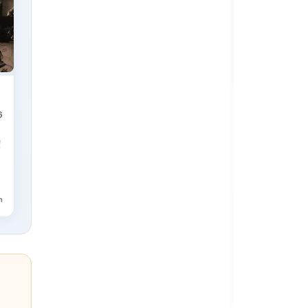
6
!
n