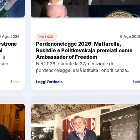
6 Ago 2026
6 Ago 202
NOTIZIE
estrone
Pordenonelegge 2026: Mattarella,
i
Rushdie e Politkovskaja premiati come
Ambassador of Freedom
, è
 suo
Nel 2026, durante la 27/a edizione di
pordenonelegge, sarà istituita l'onorificenza
Ambassador of Freedom, assegnata a Sergio
Leggi l'articolo
3 min
1 mi
Mattarella,…