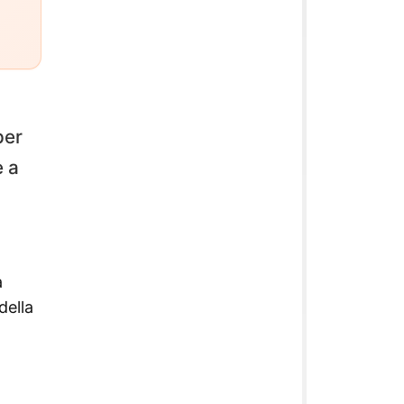
per
e a
a
della