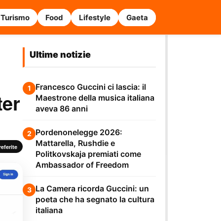
Turismo
Food
Lifestyle
Gaeta
Ultime notizie
Francesco Guccini ci lascia: il
1
ter
Maestrone della musica italiana
aveva 86 anni
Pordenonelegge 2026:
2
Mattarella, Rushdie e
eferite
Politkovskaja premiati come
Ambassador of Freedom
La Camera ricorda Guccini: un
3
poeta che ha segnato la cultura
italiana