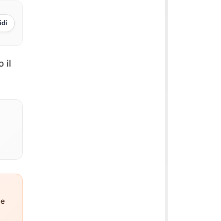
idi
 il
ne