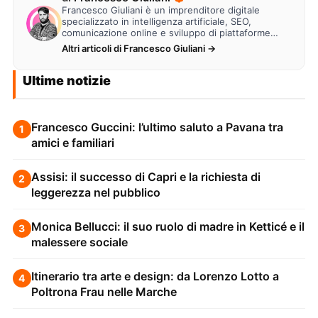
Francesco Giuliani è un imprenditore digitale
specializzato in intelligenza artificiale, SEO,
comunicazione online e sviluppo di piattaforme
web. Lavora alla creazione di…
Altri articoli di Francesco Giuliani →
Ultime notizie
Francesco Guccini: l’ultimo saluto a Pavana tra
1
amici e familiari
Assisi: il successo di Capri e la richiesta di
2
leggerezza nel pubblico
Monica Bellucci: il suo ruolo di madre in Ketticé e il
3
malessere sociale
Itinerario tra arte e design: da Lorenzo Lotto a
4
Poltrona Frau nelle Marche