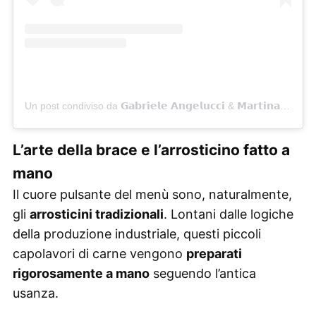
Un post condiviso da 𝗚𝗮𝗯𝗿𝗶𝗲𝗹𝗲 𝗔𝗻𝗴𝗲𝗹𝘂𝗰𝗰𝗶 & 𝗠𝗮𝗿𝘁𝗶𝗻𝗮 𝗠𝗮𝗻𝗰𝗶𝗻𝗶 (@girova.go)
L’arte della brace e l’arrosticino fatto a
mano
Il cuore pulsante del menù sono, naturalmente,
gli
arrosticini tradizionali
. Lontani dalle logiche
della produzione industriale, questi piccoli
capolavori di carne vengono
preparati
rigorosamente a mano
seguendo l’antica
usanza.