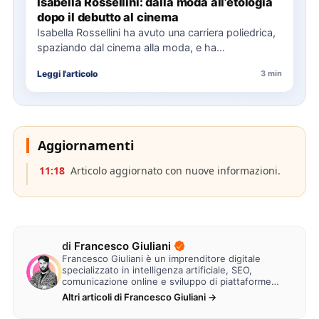
Isabella Rossellini: dalla moda all’etologia
dopo il debutto al cinema
Isabella Rossellini ha avuto una carriera poliedrica,
spaziando dal cinema alla moda, e ha
recentemente completato una laurea…
Leggi l'articolo
3 min
Aggiornamenti
11:18
Articolo aggiornato con nuove informazioni.
di
Francesco Giuliani
Francesco Giuliani è un imprenditore digitale
specializzato in intelligenza artificiale, SEO,
comunicazione online e sviluppo di piattaforme
web. Lavora alla creazione di…
Altri articoli di Francesco Giuliani →