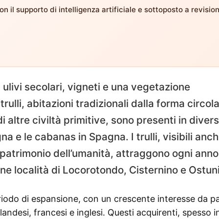
n il supporto di intelligenza artificiale e sottoposto a revisio
a ulivi secolari, vigneti e una vegetazione
 trulli, abitazioni tradizionali dalla forma circol
i altre civiltà primitive, sono presenti in diver
a e le cabanas in Spagna. I trulli, visibili anch
 patrimonio dell’umanità, attraggono ogni anno
cine località di Locorotondo, Cisternino e Ostuni
periodo di espansione, con un crescente interesse da p
 olandesi, francesi e inglesi. Questi acquirenti, spesso i