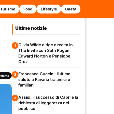
Turismo
Food
Lifestyle
Gaeta
Ultime notizie
Olivia Wilde dirige e recita in
1
The Invite con Seth Rogen,
Edward Norton e Penelope
Cruz
Francesco Guccini: l’ultimo
2
eferite
saluto a Pavana tra amici e
familiari
Assisi: il successo di Capri e la
3
richiesta di leggerezza nel
pubblico