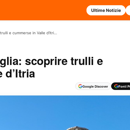
Ultime Notizie
trulli e cummerse in Valle d’Itri…
lia: scoprire trulli e
d’Itria
Google Discover
Fonti Pr