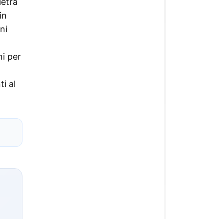
ietra
in
ni
ni per
ti al