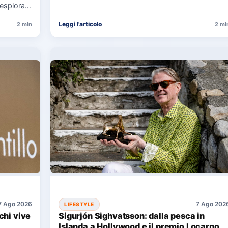
 esplora
pressioni sociali degli…
Leggi l'articolo
2 min
2 mi
7 Ago 2026
7 Ago 202
LIFESTYLE
chi vive
Sigurjón Sighvatsson: dalla pesca in
Islanda a Hollywood e il premio Locarno