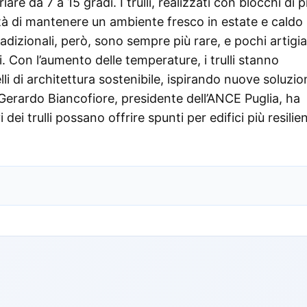
riare da 7 a 15 gradi. I trulli, realizzati con blocchi di p
ità di mantenere un ambiente fresco in estate e caldo 
adizionali, però, sono sempre più rare, e pochi artigia
i. Con l’aumento delle temperature, i trulli stanno
di architettura sostenibile, ispirando nuove soluzio
Gerardo Biancofiore, presidente dell’ANCE Puglia, ha
dei trulli possano offrire spunti per edifici più resilien