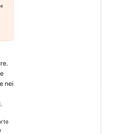
ne
are.
se
e nei
.
arte
n