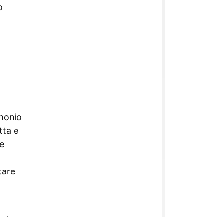
o
imonio
tta e
re
tare