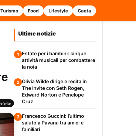
Turismo
Food
Lifestyle
Gaeta
Ultime notizie
Estate per i bambini: cinque
1
attività musicali per combattere
la noia
re
Olivia Wilde dirige e recita in
2
The Invite con Seth Rogen,
Edward Norton e Penelope
Cruz
eferite
Francesco Guccini: l’ultimo
3
saluto a Pavana tra amici e
familiari