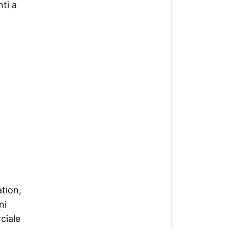
ti a
ation,
ni
ciale