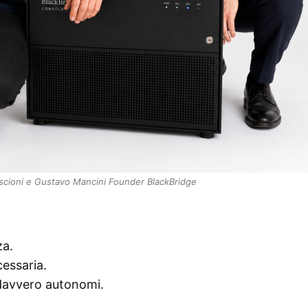
scioni e Gustavo Mancini Founder BlackBridge
za.
essaria.
davvero autonomi.