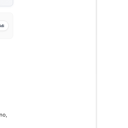
idi
no,