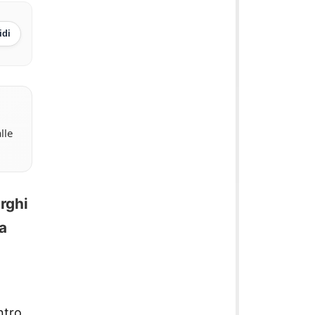
idi
lle
orghi
ta
ntro