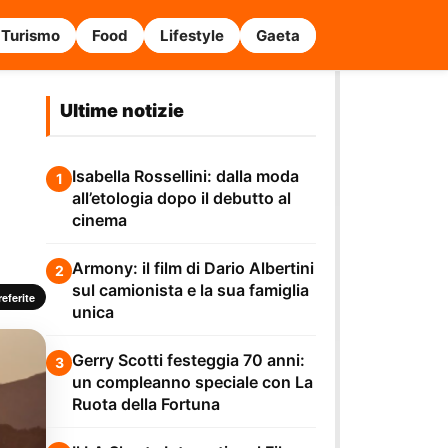
Turismo
Food
Lifestyle
Gaeta
Ultime notizie
Isabella Rossellini: dalla moda
1
all’etologia dopo il debutto al
cinema
Armony: il film di Dario Albertini
2
sul camionista e la sua famiglia
eferite
unica
Gerry Scotti festeggia 70 anni:
3
un compleanno speciale con La
Ruota della Fortuna