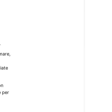
.
mare,
iate
on
e per