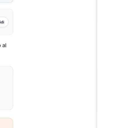
idi
 al