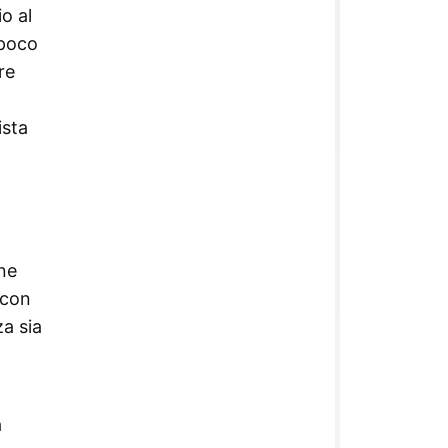
o al
 poco
re
ista
nne
 con
za sia
a