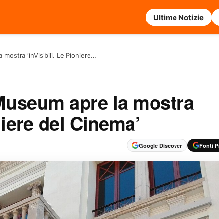
Ultime Notizie
a mostra ‘inVisibili. Le Pioniere…
i Museum apre la mostra
oniere del Cinema’
Google Discover
Fonti Pr