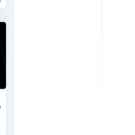
n
6
,