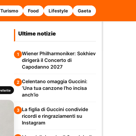
Turismo
Food
Lifestyle
Gaeta
Ultime notizie
Wiener Philharmoniker: Sokhiev
1
dirigerà il Concerto di
Capodanno 2027
Celentano omaggia Guccini:
2
‘Una tua canzone l’ho incisa
eferite
anch’io
La figlia di Guccini condivide
3
ricordi e ringraziamenti su
Instagram