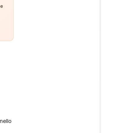
ne
nello