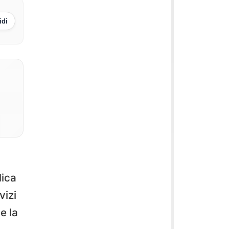
idi
lica
vizi
e la