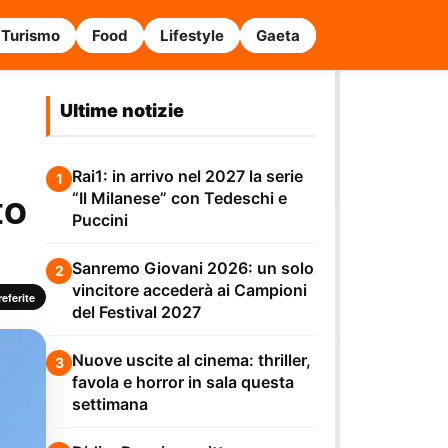
Turismo
Food
Lifestyle
Gaeta
Ultime notizie
Rai1: in arrivo nel 2027 la serie
1
to
“Il Milanese” con Tedeschi e
Puccini
Sanremo Giovani 2026: un solo
2
vincitore accederà ai Campioni
eferite
del Festival 2027
Nuove uscite al cinema: thriller,
3
favola e horror in sala questa
settimana