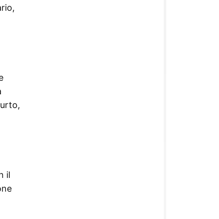
rio,
e
a
furto,
 il
one