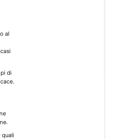
o al
 casi
pi di
icace.
one
une.
 quali