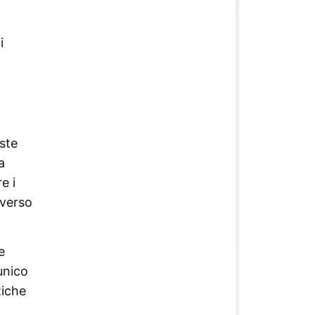
i
ste
a
e i
averso
e
unico
tiche