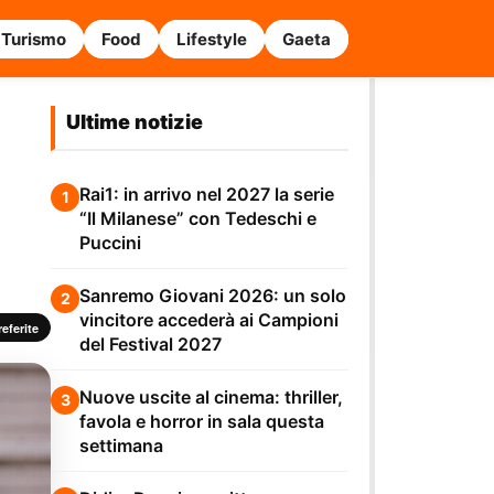
Turismo
Food
Lifestyle
Gaeta
Ultime notizie
Rai1: in arrivo nel 2027 la serie
1
“Il Milanese” con Tedeschi e
Puccini
Sanremo Giovani 2026: un solo
2
vincitore accederà ai Campioni
eferite
del Festival 2027
Nuove uscite al cinema: thriller,
3
favola e horror in sala questa
settimana