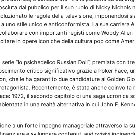
sciuta dal pubblico per il suo ruolo di Nicky Nichols n
oluzionato le regole della televisione, imponendosi si
a uno stile unico e anticonformista. La sua carriera è
collaborare con importanti registi come Woody Allen 
recitare in opere iconiche della cultura pop come Amer
serie “lo psichedelico Russian Doll”, premiata con tre
cimento critico significativo grazie a Poker Face, u
on, che le ha garantito due candidature ai Golden Gl
rotagonista. Recentemente, è stata anche coinvolta n
ace: 1972, il secondo capitolo di una saga ucronica sc
mbientata in una realtà alternativa in cui John F. Ken
zione a un forte impegno manageriale attraverso la s
finanziare e sviluppare contenuti audiovisivi indipend