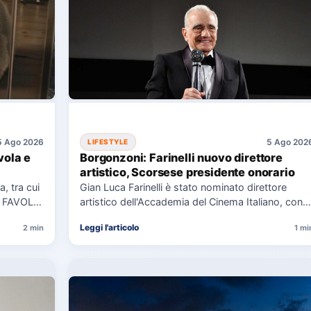
5 Ago 2026
5 Ago 202
LIFESTYLE
vola e
Borgonzoni: Farinelli nuovo direttore
artistico, Scorsese presidente onorario
, tra cui
Gian Luca Farinelli è stato nominato direttore
LE FAVOLE
artistico dell'Accademia del Cinema Italiano, con
Martin Scorsese come presidente onorario.…
Leggi l'articolo
2 min
1 mi