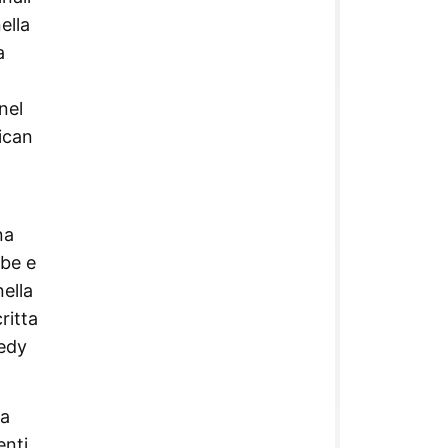
ella
a
nel
ican
na
obe e
ella
ritta
nedy
ua
enti,