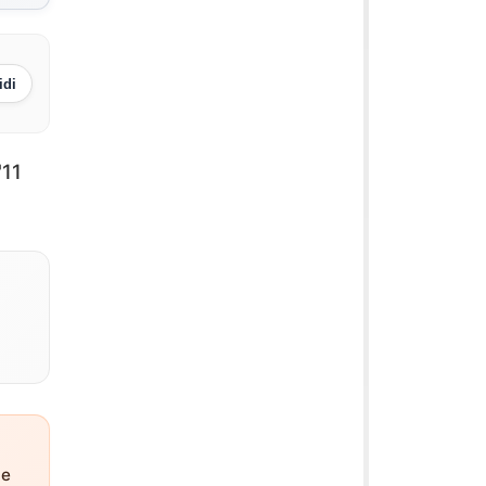
idi
'11
ne