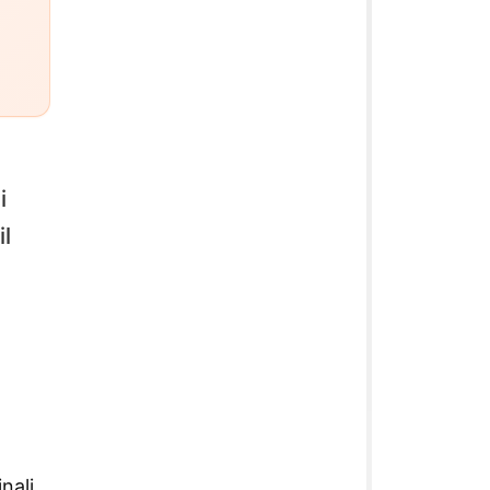
i
il
nali