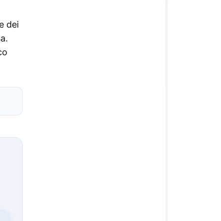
e dei
a.
co