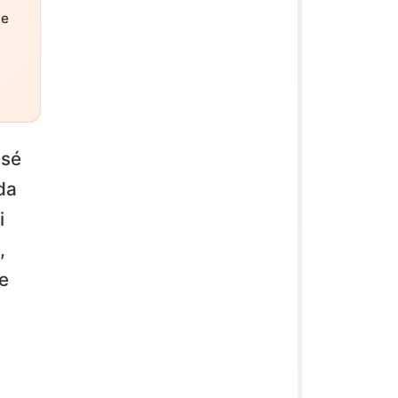
ne
 sé
da
i
,
le