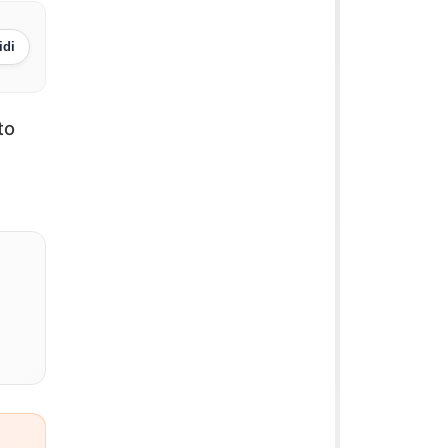
idi
to