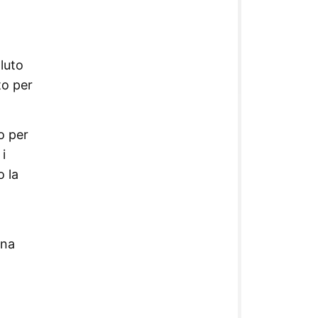
aluto
to per
o per
i
o la
una