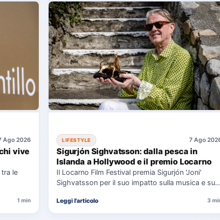
7 Ago 2026
7 Ago 202
LIFESTYLE
chi vive
Sigurjón Sighvatsson: dalla pesca in
Islanda a Hollywood e il premio Locarno
tra le
Il Locarno Film Festival premia Sigurjón 'Joni'
Sighvatsson per il suo impatto sulla musica e sul
cinema, condividendo…
Leggi l'articolo
1 min
3 mi