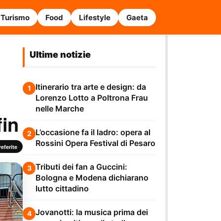
Turismo
Food
Lifestyle
Gaeta
Ultime notizie
Itinerario tra arte e design: da
1
Lorenzo Lotto a Poltrona Frau
nelle Marche
fin
L’occasione fa il ladro: opera al
2
Rossini Opera Festival di Pesaro
eferite
Tributi dei fan a Guccini:
3
Bologna e Modena dichiarano
lutto cittadino
Jovanotti: la musica prima dei
4